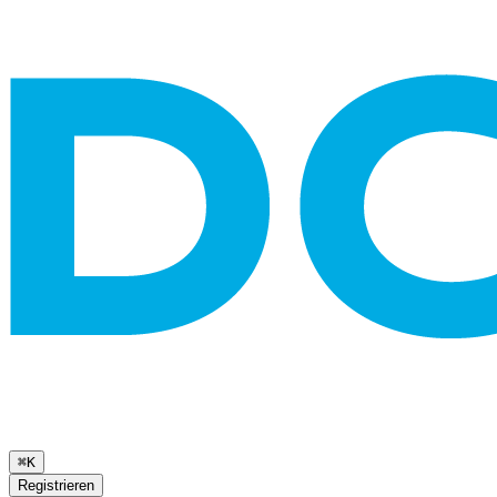
⌘K
Registrieren