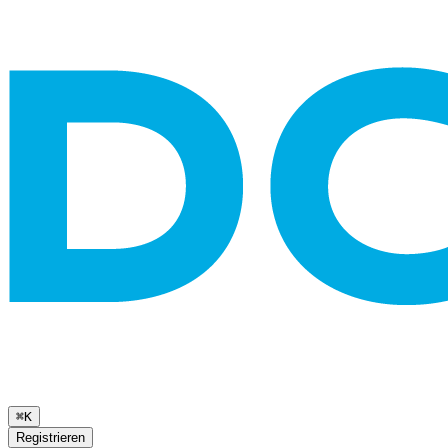
⌘K
Registrieren