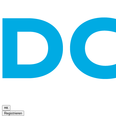
⌘K
Registrieren