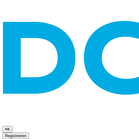
⌘K
Registrieren