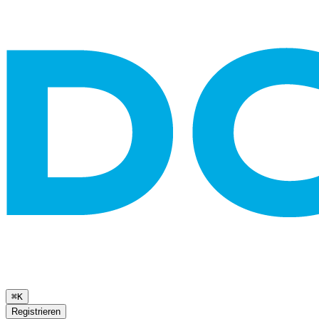
⌘K
Registrieren