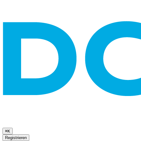
⌘K
Registrieren