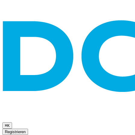
⌘K
Registrieren