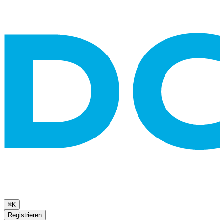
⌘K
Registrieren