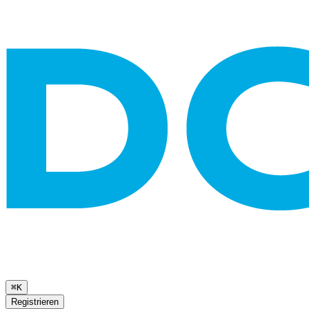
⌘K
Registrieren