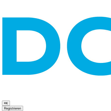
⌘K
Registrieren