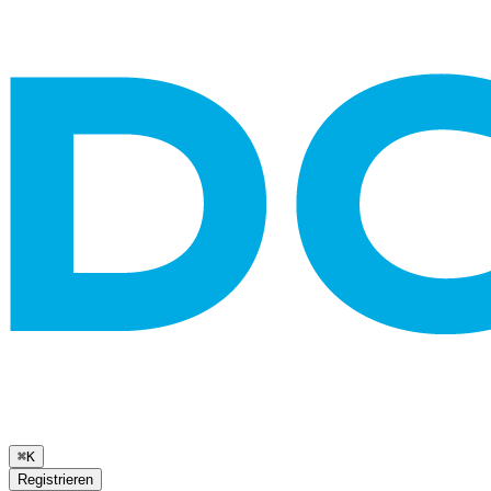
⌘K
Registrieren