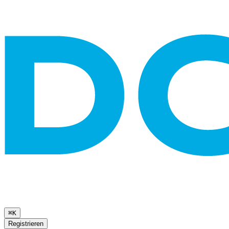
⌘K
Registrieren