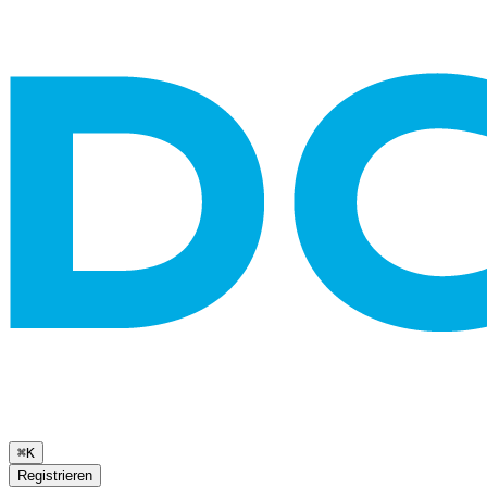
⌘K
Registrieren