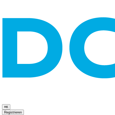
⌘K
Registrieren