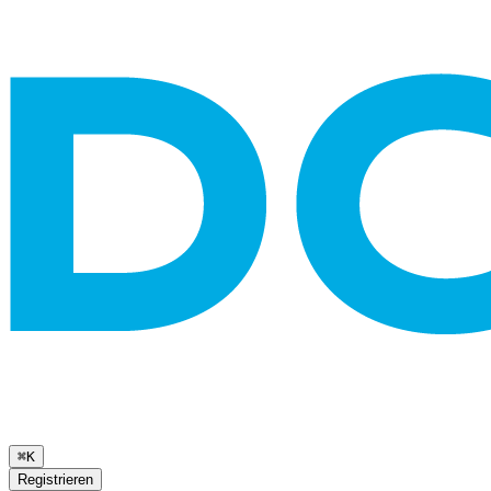
⌘K
Registrieren