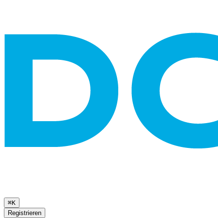
⌘K
Registrieren