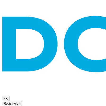
⌘K
Registrieren