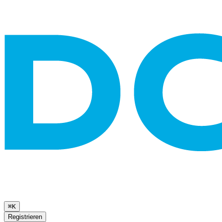
⌘K
Registrieren