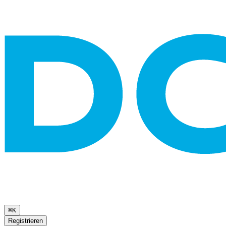
⌘K
Registrieren