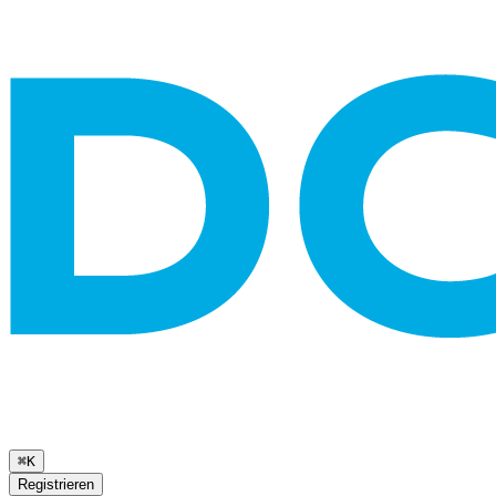
⌘K
Registrieren