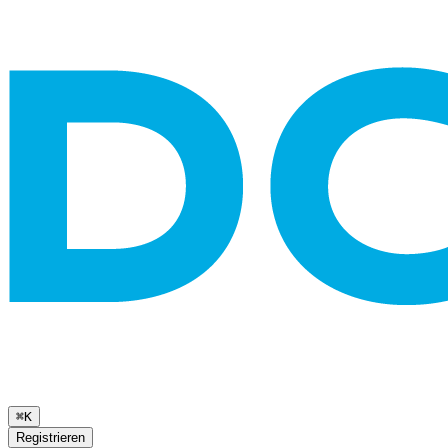
⌘K
Registrieren