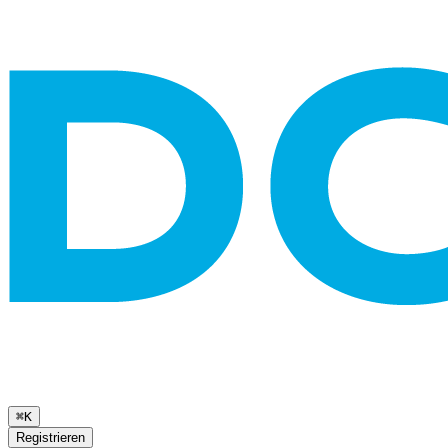
⌘K
Registrieren