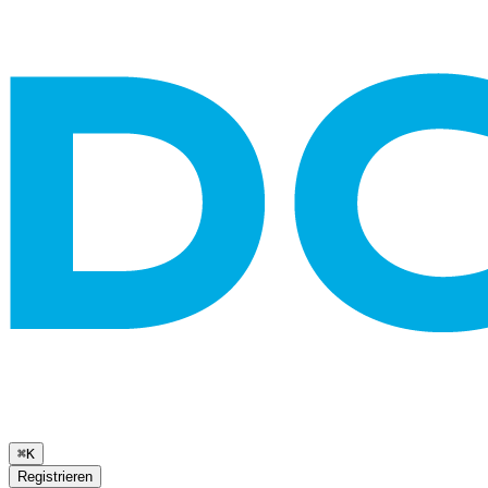
⌘K
Registrieren