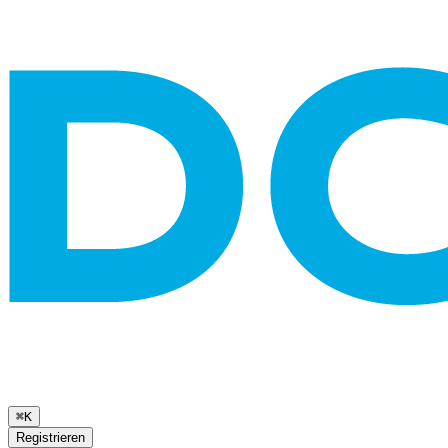
⌘K
Registrieren