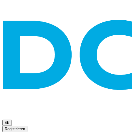
⌘K
Registrieren