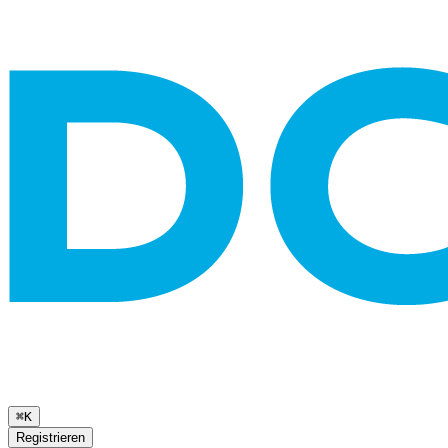
⌘K
Registrieren