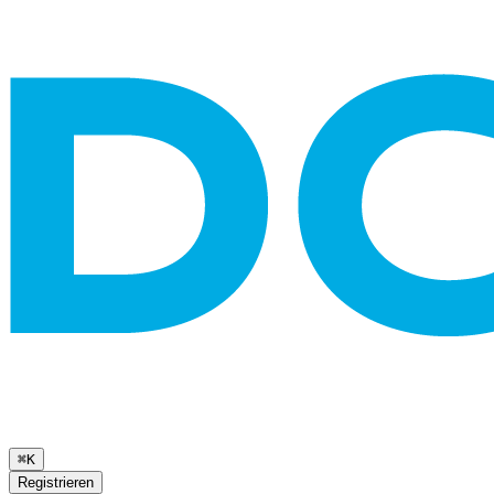
⌘K
Registrieren