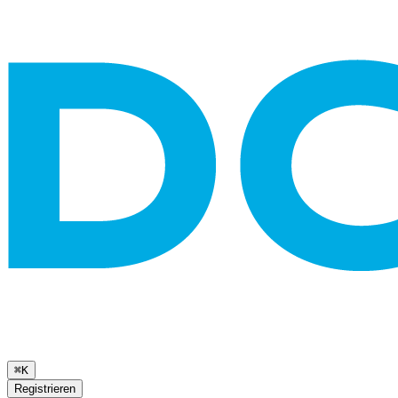
⌘K
Registrieren