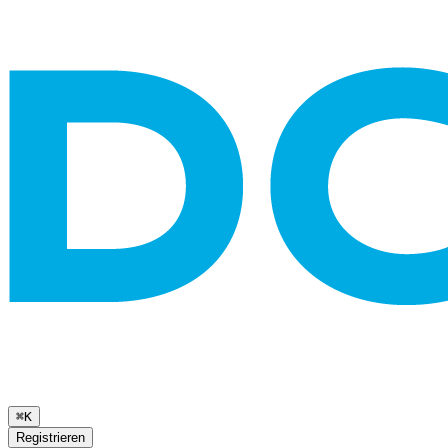
⌘K
Registrieren