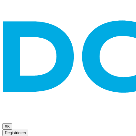
⌘K
Registrieren