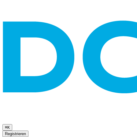
⌘K
Registrieren