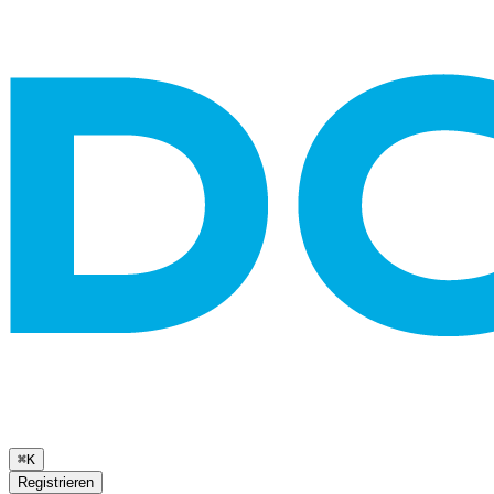
⌘K
Registrieren