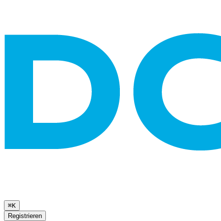
⌘K
Registrieren