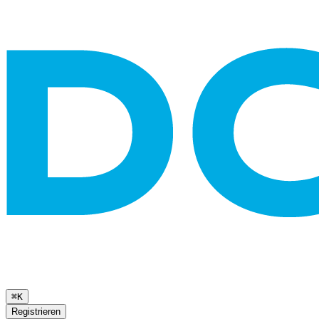
⌘K
Registrieren