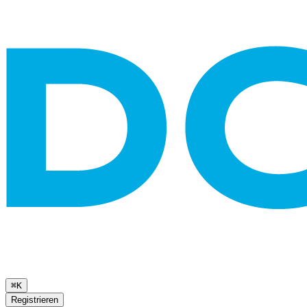
⌘K
Registrieren