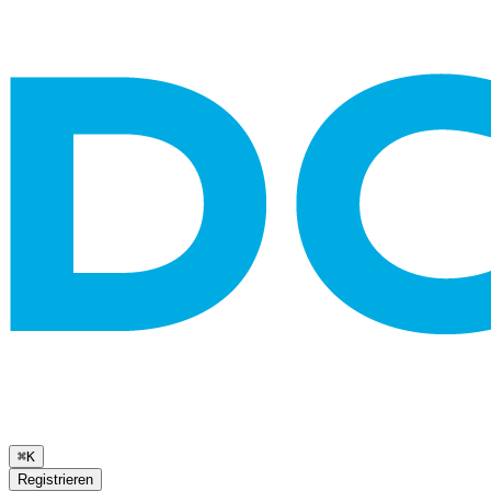
⌘K
Registrieren