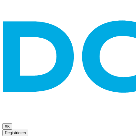
⌘K
Registrieren