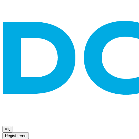
⌘K
Registrieren