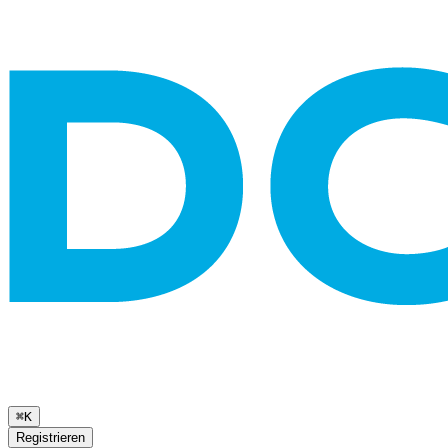
⌘K
Registrieren