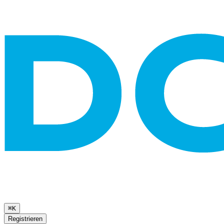
⌘K
Registrieren