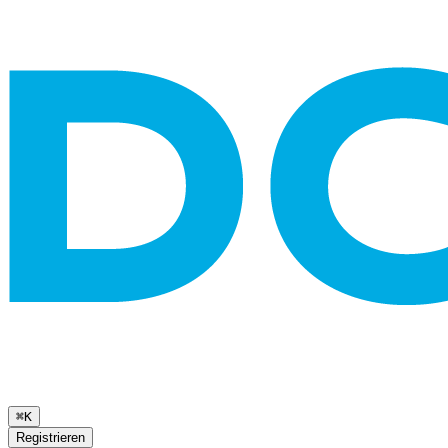
⌘K
Registrieren